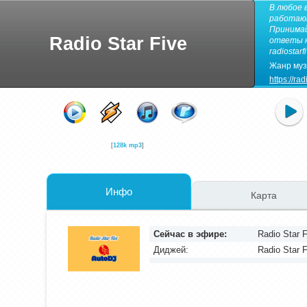
В любое 
работают
Принимай
Radio Star Five
ответы н
radiostar
Жанр муз
https://rad
[
128k mp3
]
Инфо
Карта
Сейчас в эфире:
Radio Star 
Диджей:
Radio Star F